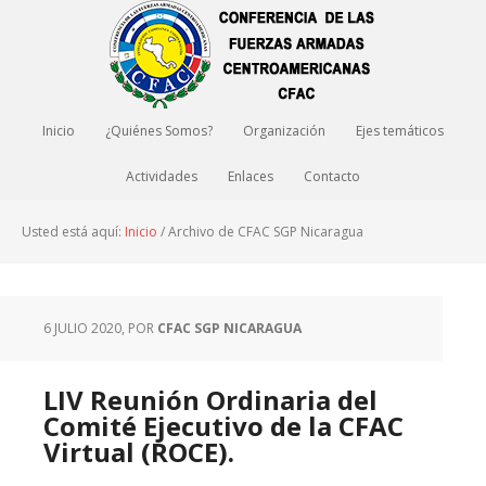
Inicio
¿Quiénes Somos?
Organización
Ejes temáticos
Actividades
Enlaces
Contacto
Usted está aquí:
Inicio
/
Archivo de CFAC SGP Nicaragua
6 JULIO 2020
, POR
CFAC SGP NICARAGUA
LIV Reunión Ordinaria del
Comité Ejecutivo de la CFAC
Virtual (ROCE).