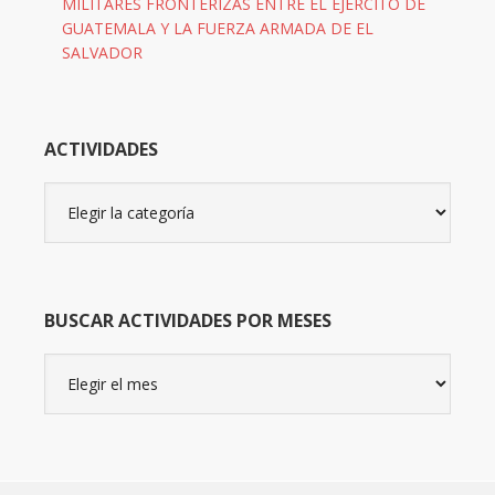
MILITARES FRONTERIZAS ENTRE EL EJÉRCITO DE
GUATEMALA Y LA FUERZA ARMADA DE EL
SALVADOR
ACTIVIDADES
Actividades
BUSCAR ACTIVIDADES POR MESES
Buscar
actividades
por
meses