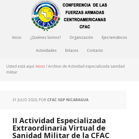
Inicio
¿Quiénes Somos?
Organización
Ejes temáticos
Actividades
Enlaces
Contacto
Usted está aquí:
Inicio
/
Archivo de Actividad especializada sanidad
militar
31 JULIO 2020
, POR
CFAC SGP NICARAGUA
II Actividad Especializada
Extraordinaria Virtual de
Sanidad Militar de la CFAC