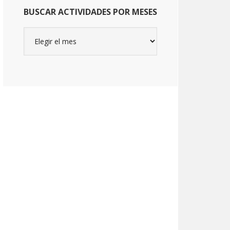
BUSCAR ACTIVIDADES POR MESES
Buscar
actividades
por
meses