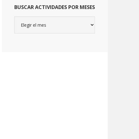
BUSCAR ACTIVIDADES POR MESES
Buscar
actividades
por
meses