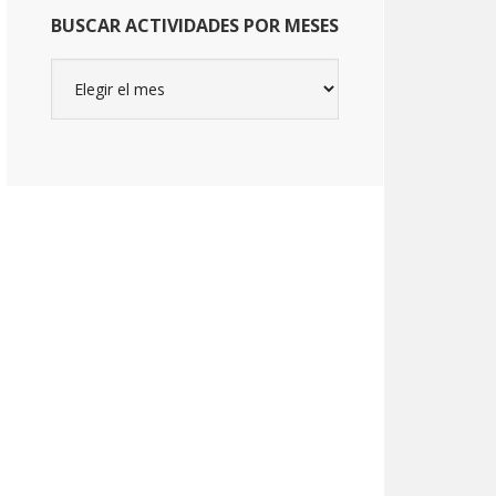
BUSCAR ACTIVIDADES POR MESES
Buscar
actividades
por
meses