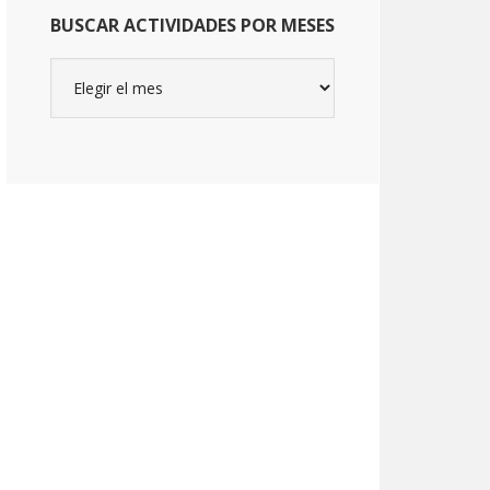
BUSCAR ACTIVIDADES POR MESES
Buscar
actividades
por
meses