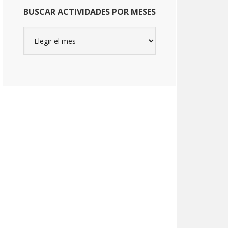
BUSCAR ACTIVIDADES POR MESES
Buscar
actividades
por
meses