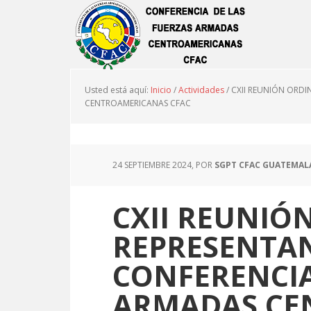
Usted está aquí:
Inicio
/
Actividades
/
CXII REUNIÓN ORDI
CENTROAMERICANAS CFAC
24 SEPTIEMBRE 2024
, POR
SGPT CFAC GUATEMAL
CXII REUNIÓ
REPRESENTAN
CONFERENCIA
ARMADAS CE