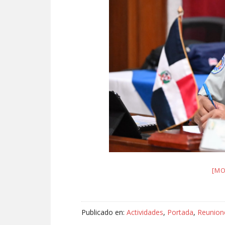
[MO
Publicado en:
Actividades
,
Portada
,
Reunion