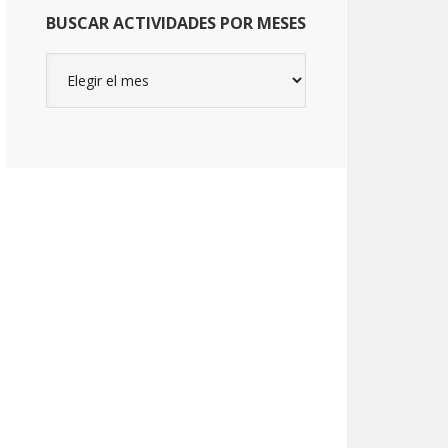
BUSCAR ACTIVIDADES POR MESES
Buscar
actividades
por
meses