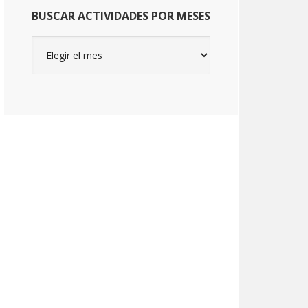
BUSCAR ACTIVIDADES POR MESES
Buscar
actividades
por
meses